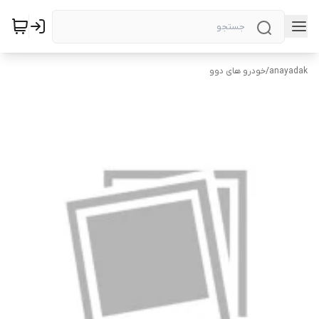
anayadak
/
خودرو های دوو