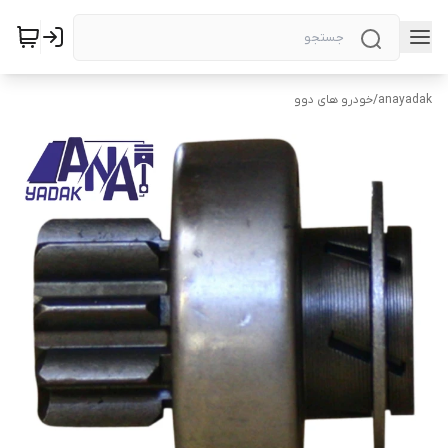
anayadak
/
خودرو های دوو