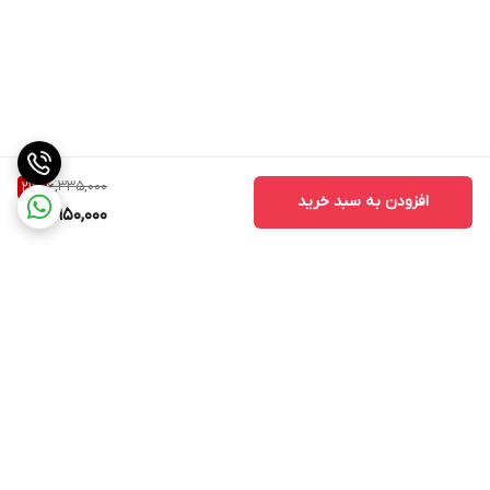
6,335,000
21
%
افزودن به سبد خرید
4,950,000
برگشت به بالا