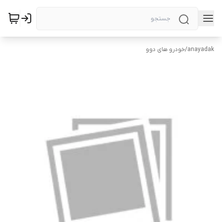
anayadak
/
خودرو های دوو