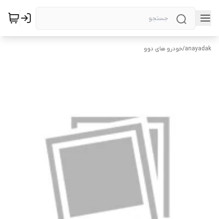
anayadak
/
خودرو های دوو