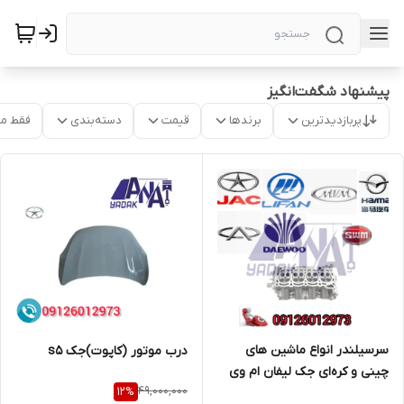
پیشنهاد شگفت‌انگیز
پربازدیدترین
برندها
قیمت
دسته‌بندی
فقط م
سرسیلندر انواع ماشین های
درب موتور (کاپوت)جک s5
چینی و کره‌ای جک لیفان ام وی
49,000,000
12
%
ام هایما دوو فروش ویژه