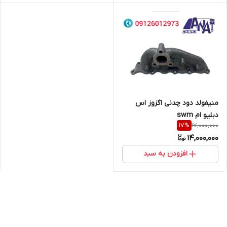
منیفولد دود چدنی اگزوز اس
دبلیو ام swm
17,000,000
17
%
14,000,000
افزودن به سبد