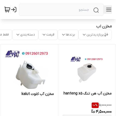
مخزن اب
پربازدیدترین
برندها
قیمت
دسته‌بندی
فقط م
مخزن آب هن تنگ hanteng x5
مخزن آب کلوت kalut
5,000,000
10
%
4,500,000