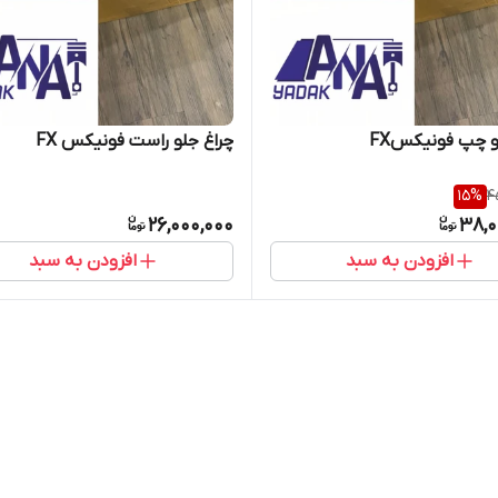
و چپ فونیکسFX
چراغ جلو راست فونیکس FX
15
%
4
26,000,000
38,0
افزودن به سبد
افزودن به سبد