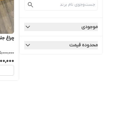
موجودی
چراغ جل
محدوده قیمت
5,000,000
00,000