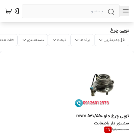
توپی چرخ
جدیدترین
برندها
قیمت
دسته‌بندی
فقط محص
توپی چرخ جلو mvm 530/550
سنسور دار باضمانت
88,000,000
11
%