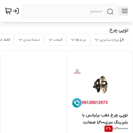
توپی چرخ
پربازدیدترین
برندها
قیمت
دسته‌بندی
فقط م
توپی چرخ عقب برلیانس با
بلبرینگ سری200با ضمانت
8,300,000
12
%