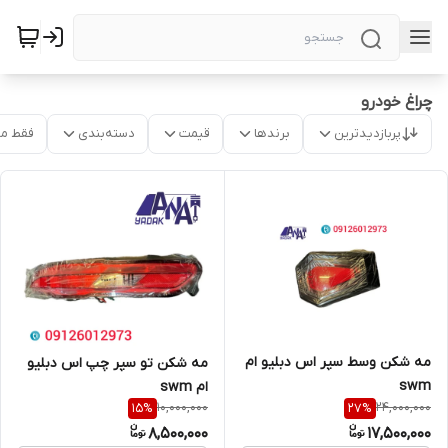
چراغ خودرو
پربازدیدترین
برندها
قیمت
دسته‌بندی
فقط م
مه شکن وسط سپر اس دبلیو ام
مه شکن تو سپر چپ اس دبلیو
swm
ام swm
10,000,000
24,000,000
15
%
27
%
8,500,000
17,500,000