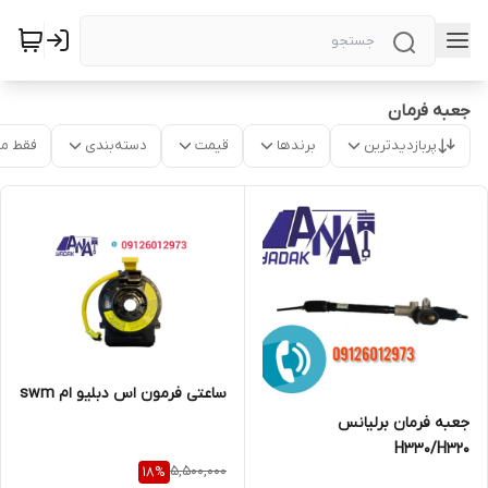
جعبه فرمان
پربازدیدترین
برندها
قیمت
دسته‌بندی
فقط م
ساعتی فرمون اس دبلیو ام swm
جعبه فرمان برلیانس
H330/H320
5,500,000
18
%