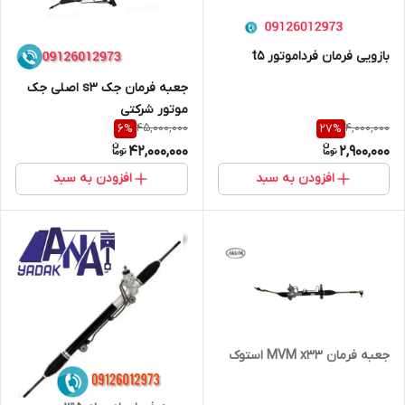
بازویی فرمان فرداموتور t5
جعبه فرمان جک s3 اصلی جک
موتور شرکتی
45,000,000
4,000,000
6
%
27
%
42,000,000
2,900,000
افزودن به سبد
افزودن به سبد
جعبه فرمان MVM x33 استوک