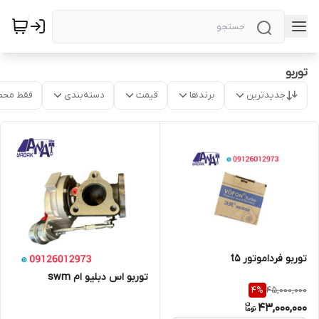
توربو
جدیدترین
برندها
قیمت
دسته‌بندی
فقط محص
توربو فرداموتور t5
توربو اس دبلیو ام swm
45,000,000
4
%
43,000,000