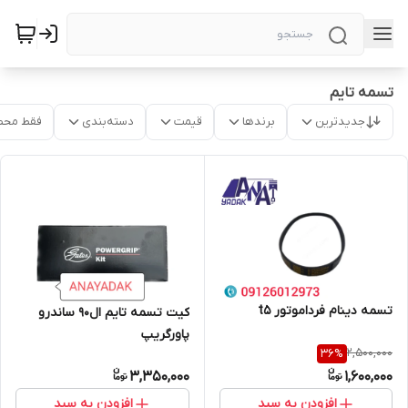
تسمه تایم
جدیدترین
برندها
قیمت
دسته‌بندی
فقط محص
تسمه دینام فرداموتور t5
کیت تسمه تایم ال۹۰ ساندرو
پاورگریپ
2,500,000
36
%
3,350,000
1,600,000
افزودن به سبد
افزودن به سبد