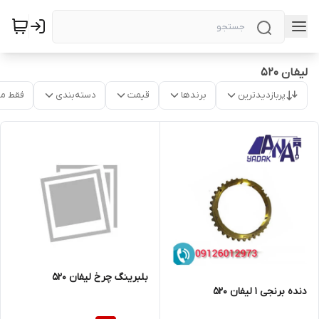
لیفان 520
پربازدیدترین
برندها
قیمت
دسته‌بندی
فقط م
بلبرینگ چرخ لیفان 520
دنده برنجی 1 لیفان 520