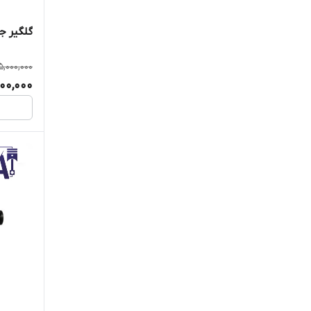
گلگیر جل
5,000,000
000,000