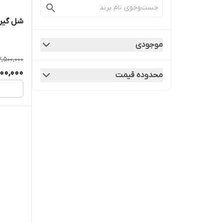
شل گیر ج
موجودی
2,500,000
700,000
محدوده قیمت