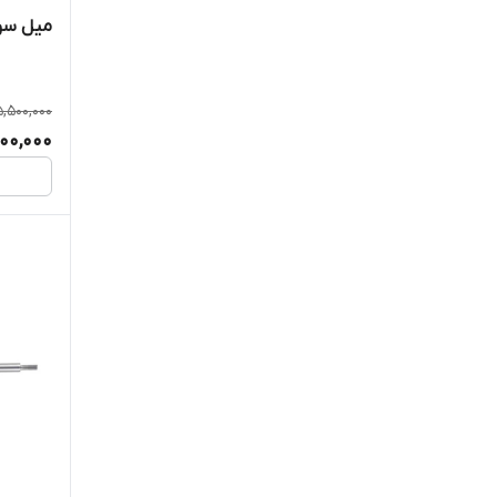
میل سوپا
5,500,000
00,000