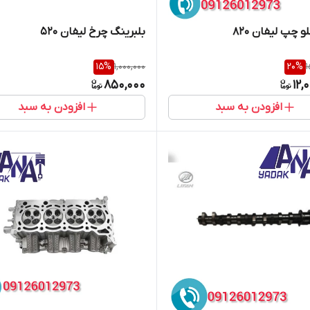
و چپ لیفان 820
بلبرینگ چرخ لیفان 520
15
%
1,000,000
20
%
1
850,000
12,
افزودن به سبد
افزودن به سبد