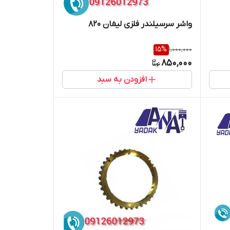
واشر سرسیلندر فلزی لیفان 820
15
%
1,000,000
850,000
افزودن به سبد