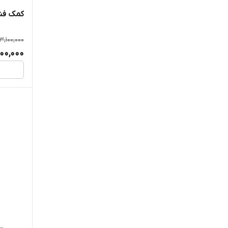
کمک فنر
3,100,000
800,000