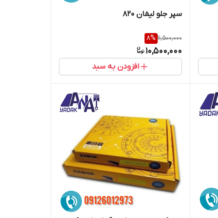
سپر جلو لیفان 820
8
%
11,500,000
10,500,000
افزودن به سبد