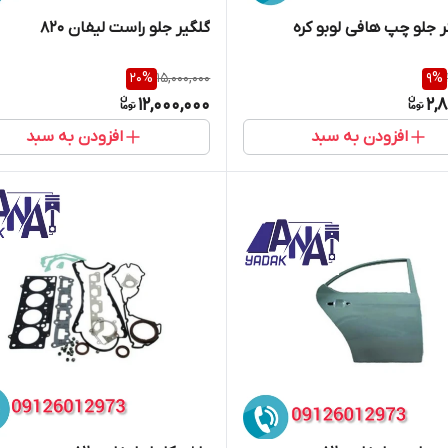
 جلو چپ هافی لوبو کره
گلگیر جلو راست لیفان 820
20
%
15,000,000
9
%
12,000,000
2,
افزودن به سبد
افزودن به سبد