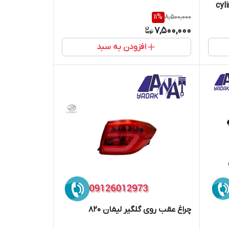
cyl
11
%
8,500,000
7,500,000
افزودن به سبد
چراغ عقب روی گلگیر لیفان 820