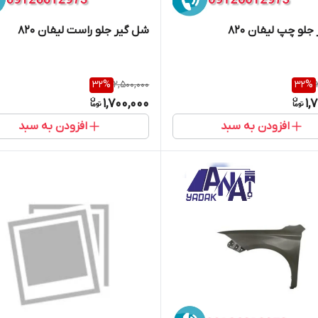
لو چپ لیفان 820
شل گیر جلو راست لیفان 820
32
%
2,500,000
32
%
1,700,000
1,
افزودن به سبد
افزودن به سبد