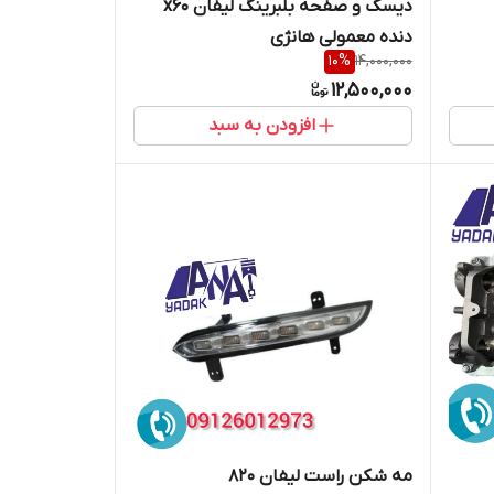
دیسک و صفحه بلبرینگ لیفان x60
دنده معمولی هانژی
10
%
14,000,000
12,500,000
افزودن به سبد
مه شکن راست لیفان 820