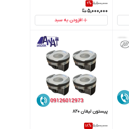
9
%
5,500,000
5,000,000
افزودن به سبد
پیستون لیفان 820
18
%
5,500,000