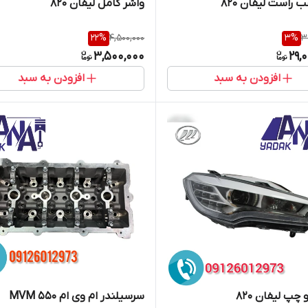
 راست لیفان 820
واشر کامل لیفان 820
22
%
4,500,000
3
%
3
3,500,000
29,
افزودن به سبد
افزودن به سبد
 چپ لیفان 820
سرسیلندر ام وی ام 550 MVM