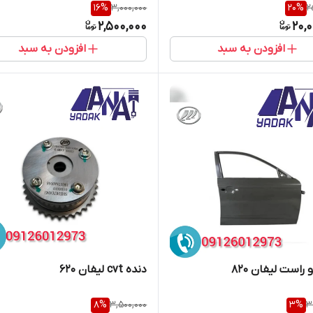
16
%
3,000,000
20
%
2
2,500,000
20,
افزودن به سبد
افزودن به سبد
راست لیفان 820
دنده cvt لیفان 620
8
%
3,500,000
3
%
3