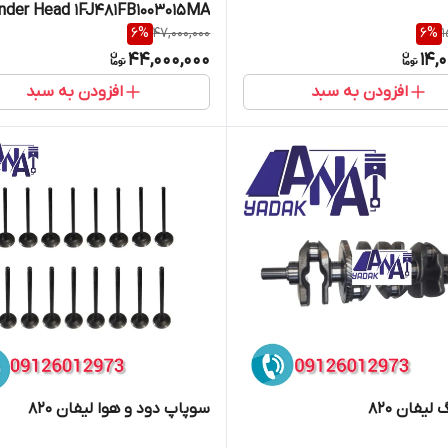
inder Head 1FJ481FB1003015MA
6
%
47,000,000
6
%
1
44,000,000
14,
افزودن به سبد
افزودن به سبد
لیفان 820
سوپاپ دود و هوا لیفان 820