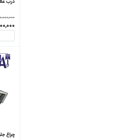
درب عقب
0,000,000
000,000
چراغ جلو