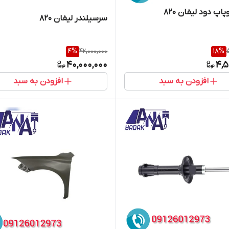
پ دود لیفان 820
سرسیلندر لیفان 820
4
%
42,000,000
18
%
40,000,000
4,5
افزودن به سبد
افزودن به سبد